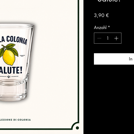
Preis
3,90 €
Anzahl
*
In