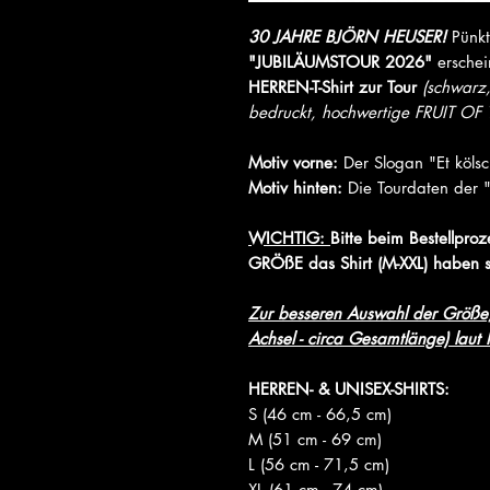
30 JAHRE BJÖRN HEUSER!
Pünkt
"JUBILÄUMSTOUR 2026"
erschei
HERREN-T-Shirt zur Tour
(schwarz
bedruckt, hochwertige FRUIT OF 
Motiv vorne:
Der Slogan "Et köls
Motiv hinten:
Die Tourdaten der 
WICHTIG:
Bitte beim Bestell
GRÖßE das Shirt (M-XXL) haben s
Zur besseren Auswahl der Größe, 
Achsel - circa Gesamtlänge) laut H
HERREN- & UNISEX-SHIRTS:
S (46 cm - 66,5 cm)
M (51 cm - 69 cm)
L (56 cm - 71,5 cm)
XL (61 cm - 74 cm)