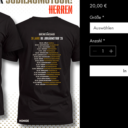
Preis
20,00 €
Größe
*
Auswählen
Anzahl
*
In