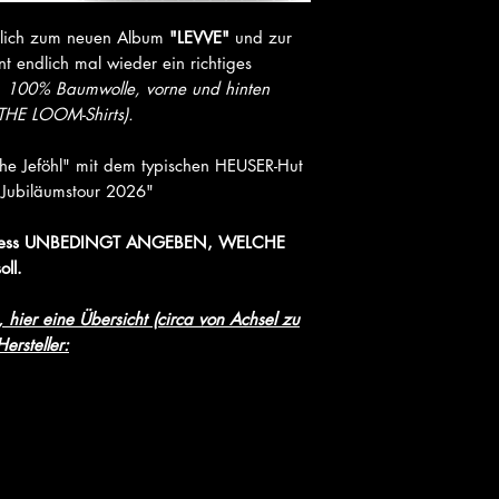
lich zum neuen Album
"LEVVE"
und zur
nt endlich mal wieder ein richtiges
, 100% Baumwolle, vorne und hinten
THE LOOM-Shirts).
che Jeföhl" mit dem typischen HEUSER-Hut
"Jubiläumstour 2026"
prozess UNBEDINGT ANGEBEN, WELCHE
oll.
hier eine Übersicht (circa von Achsel zu
ersteller: