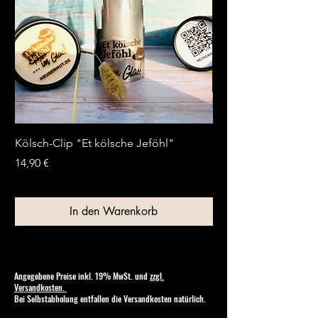
Kölsch-Clip "Et kölsche Jeföhl"
Kölsche Flaschenpost
Preis
Preis
14,90 €
13,90 €
In den Warenkorb
Angegebene Preise inkl. 19% MwSt. und
zzgl.
Versandkosten.
Bei Selbstabholung entfallen die Versandkosten natürlich.