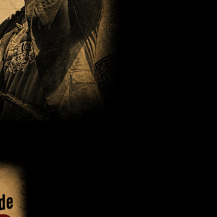
T.de!