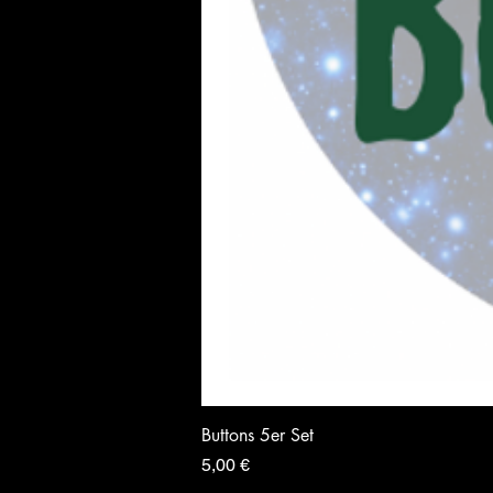
Buttons 5er Set
Preis
5,00 €