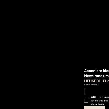
Abonniere
hie
News
rund
um
HEUSERHUT.
E-Mail-Adresse
*
WICHTIG - unbe
Ich möchte Ihre M
abonnieren.