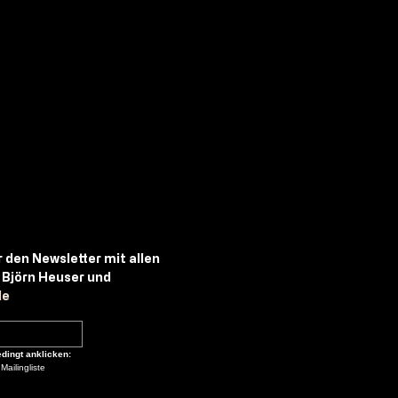
r
den
Newsletter
mit
allen
Björn
Heuser
und 
de
dingt anklicken:
ailingliste 