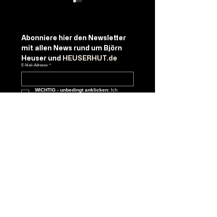
Abonniere
hier
den
Newsletter
Bella Colonia
mit
allen
News
rund
um
Björn
Sommermärchen
Heuser
und 
HEUSERHUT.de
E-Mail-Adresse
*
WICHTIG - unbedingt anklicken:
 Ich 
möchte Ihre Mailingliste abonnieren.
Abonnieren
Shop
AGB
Kontakt
Zahlungsmethoden
Impressum
Datenschutz​
Versand & Lieferung