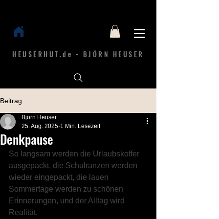
HEUSERHUT.de - BJÖRN HEUSER
Beitrag
Björn Heuser
25. Aug. 2025
1 Min. Lesezeit
Denkpause
So langsam werden die Urlaubskoffer 
ausgepackt, die Schulranzen werden 
wieder eingepackt, die lauen 
Sommertage werden zu schönen 
Erinnerungen, und der Alltag wird 
Realität.