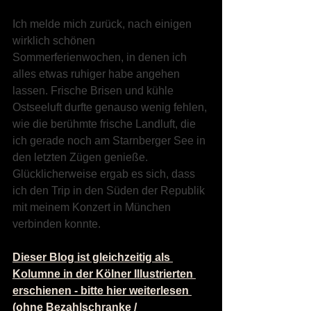
Ich melde mich zurück, nach einigen 
wirklich schönen 
Sommerferienwochen, in denen ich 
alles etwas ruhiger habe angehen 
lassen. Frische Brisen und kühle 
Ostseeluft durfte genauso wenig fehlen, 
wie die berühmte frische Landluft, die 
ich gerade noch am Starnberger See in 
den letzten Zügen genieße. 
Glücklicherweise ergab es sich, dass 
ich den Trip in den Süden der Republik 
mit meinem Konzert in München 
verbinden konnte.
Dieser Blog ist gleichzeitig als 
Kolumne in der Kölner Illustrierten 
erschienen - bitte hier weiterlesen 
(ohne Bezahlschranke / 