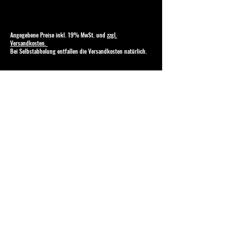
Angegebene Preise inkl. 19% MwSt. und
zzgl.
Versandkosten.
Bei Selbstabholung entfallen die Versandkosten natürlich.
Abonniere
hier
den
Newsletter
mit
allen
News
rund
um
Björn
Heuser
und 
HEUSERHUT.de
E-Mail-Adresse
*
WICHTIG - unbedingt anklicken:
 Ich 
möchte Ihre Mailingliste abonnieren.
Abonnieren
Shop
AGB
Kontakt
Zahlungsmethoden