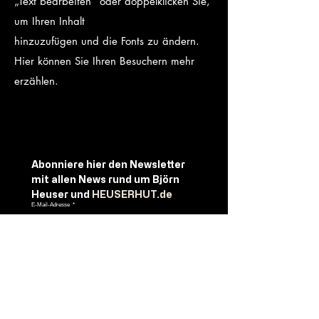
„Text bearbeiten“ oder doppelklicken Sie,
um Ihren Inhalt
hinzuzufügen und die Fonts zu ändern.
Hier können Sie Ihren Besuchern mehr
erzählen.
Abonniere
hier
den
Newsletter
mit
allen
News
rund
um
Björn
Heuser
und 
HEUSERHUT.de
E-Mail-Adresse
*
WICHTIG - unbedingt anklicken:
 Ich 
möchte Ihre Mailingliste abonnieren.
Abonnieren