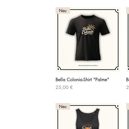
Neu
Schnellansicht
Bella Colonia-Shirt "Palme"
B
Preis
P
25,00 €
2
Neu