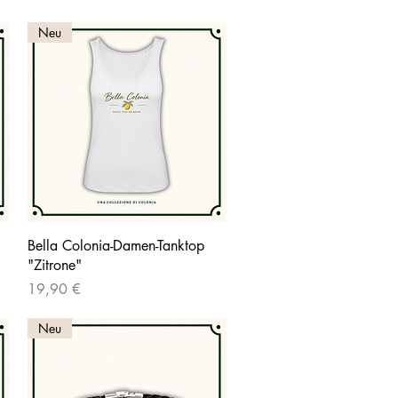
Neu
Schnellansicht
Bella Colonia-Damen-Tanktop
"Zitrone"
Preis
19,90 €
Neu