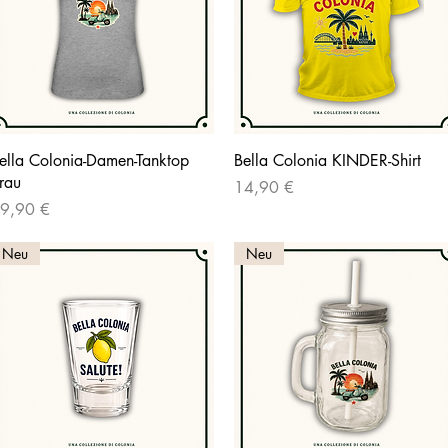
Schnellansicht
Schnellansicht
ella Colonia-Damen-Tanktop
Bella Colonia KINDER-Shirt
rau
Preis
14,90 €
reis
9,90 €
Neu
Neu