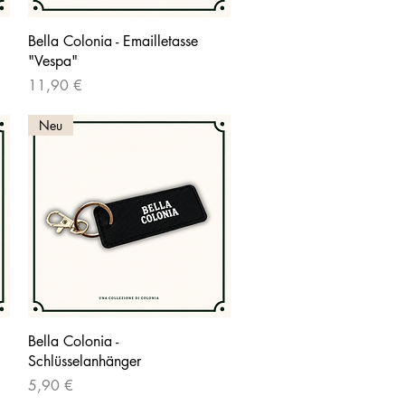
Schnellansicht
Bella Colonia - Emailletasse
"Vespa"
Preis
11,90 €
Neu
Schnellansicht
Bella Colonia -
Schlüsselanhänger
Preis
5,90 €