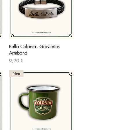
Schnellansicht
Bella Colonia - Graviertes
Armband
Preis
9,90 €
Neu