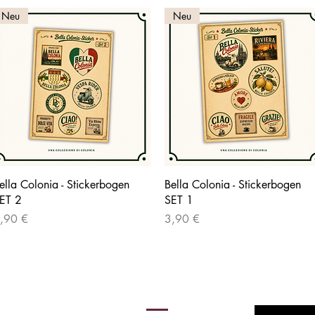
Neu
Neu
Schnellansicht
Schnellansicht
ella Colonia - Stickerbogen
Bella Colonia - Stickerbogen
ET 2
SET 1
reis
Preis
,90 €
3,90 €