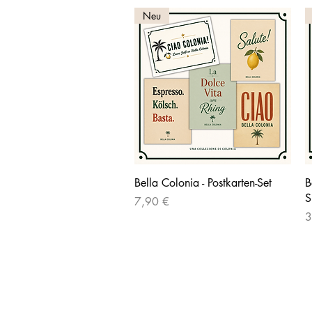
Neu
Schnellansicht
Bella Colonia - Postkarten-Set
B
S
Preis
7,90 €
P
3