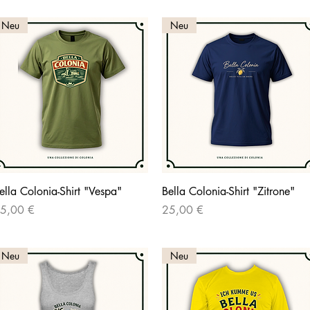
Neu
Neu
Schnellansicht
Schnellansicht
ella Colonia-Shirt "Vespa"
Bella Colonia-Shirt "Zitrone"
reis
Preis
5,00 €
25,00 €
Neu
Neu