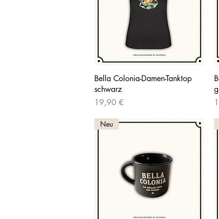
Schnellansicht
Bella Colonia-Damen-Tanktop
B
schwarz
g
Preis
P
19,90 €
1
Neu