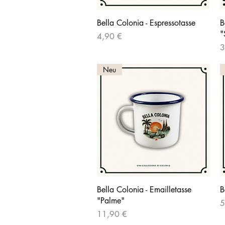
Schnellansicht
Bella Colonia - Espressotasse
B
"
Preis
4,90 €
P
3
Neu
Schnellansicht
Bella Colonia - Emailletasse
B
"Palme"
P
5
Preis
11,90 €