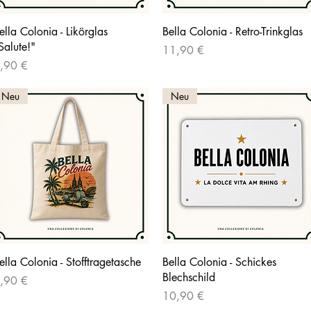
Schnellansicht
Schnellansicht
ella Colonia - Likörglas
Bella Colonia - Retro-Trinkglas
Salute!"
Preis
11,90 €
reis
,90 €
Neu
Neu
Schnellansicht
Schnellansicht
ella Colonia - Stofftragetasche
Bella Colonia - Schickes
Blechschild
reis
,90 €
Preis
10,90 €